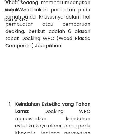
KJU-TIPS
Anda sedang mempertimbangkan 
untuk melakukan perbaikan pada 
Atap PVC
rumah Anda, khususnya dalam hal 
Duma XTC
pembuatan atau pembaruan 
decking, berikut adalah 6 alasan 
tepat Decking WPC (Wood Plastic 
Composite) Jadi pilihan.
Keindahan Estetika yang Tahan 
Lama:
 Decking WPC 
menawarkan keindahan 
estetika kayu alami tanpa perlu 
khawatir tentang perawatan 