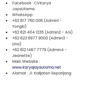
Facebook : CVKarya 
JayaUtama
WhatsApp :
+62 817 760 006 (Admin1 - 
Yongki)
+62 821 4114 1235 (Admin2 - Ani)
+62 823 6977 9000 (Admin3 - 
Lina)
+62 812 1487 7779 (Admin4 - 
Jeanette)
Main Website : 
www.karyajayautama.net
Alamat : Jl. Kalijaten Sepanjang 
Town House Blok C-14 Kec. 
Taman Kab. Sidoarjo
Decking WPC