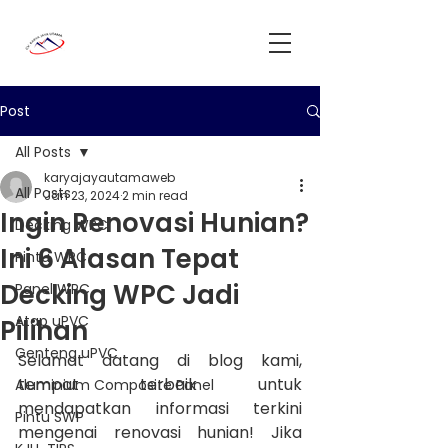
Post
All Posts
karyajayautamaweb
All Posts
Jan 23, 2024
2 min read
Ingin Renovasi Hunian?
Decking WPC
Ini 6 Alasan Tepat
Pintu WPC
Decking WPC Jadi
Panel WPC
Atap uPVC
Pilihan
Genteng uPVC
Selamat datang di blog kami, 
tempat terbaik untuk 
Aluminium Composite Panel
mendapatkan informasi terkini 
Pintu SWP
mengenai renovasi hunian! Jika 