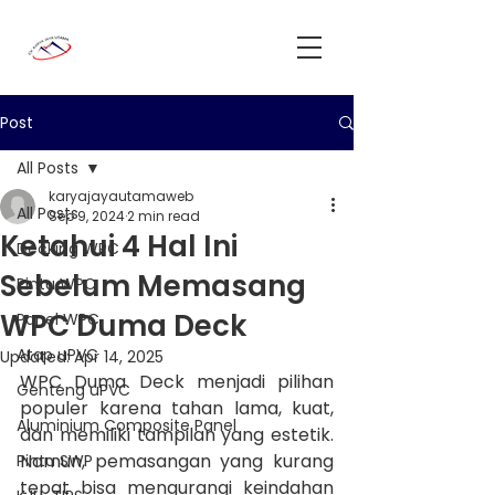
Post
All Posts
karyajayautamaweb
All Posts
Sep 9, 2024
2 min read
Ketahui 4 Hal Ini
Decking WPC
Sebelum Memasang
Pintu WPC
WPC Duma Deck
Panel WPC
Atap uPVC
Updated:
Apr 14, 2025
WPC Duma Deck menjadi pilihan 
Genteng uPVC
populer karena tahan lama, kuat, 
Aluminium Composite Panel
dan memiliki tampilan yang estetik. 
Namun, pemasangan yang kurang 
Pintu SWP
tepat bisa mengurangi keindahan 