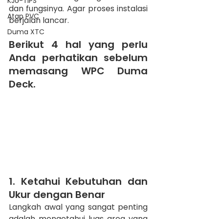
KJU-TIPS
dan fungsinya. Agar proses instalasi 
Atap PVC
berjalan lancar. 
Duma XTC
Berikut 4 hal yang perlu 
Anda perhatikan sebelum 
memasang WPC Duma 
Deck.
1. Ketahui Kebutuhan dan 
Ukur dengan Benar
Langkah awal yang sangat penting 
adalah mengetahui luas area yang 