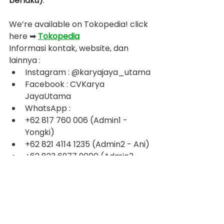
berlaku)
.
We’re available on Tokopedia! click 
here ➡ 
Tokopedia
Informasi kontak, website, dan 
lainnya :
Instagram : @karyajaya_utama
Facebook : CVKarya 
JayaUtama
WhatsApp :
+62 817 760 006 (Admin1 - 
Yongki)
+62 821 4114 1235 (Admin2 - Ani)
+62 823 6977 9000 (Admin3 - 
Lina)
+62 812 1487 7779 (Admin4 - 
Jeanette)
Main Website : 
www.karyajayautama.net