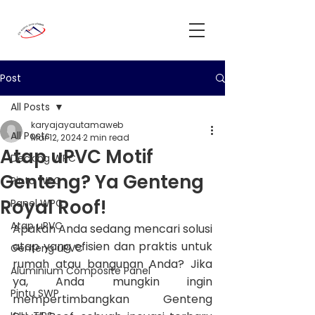
Post
All Posts
karyajayautamaweb
All Posts
Mar 12, 2024
2 min read
Atap uPVC Motif
Decking WPC
Genteng? Ya Genteng
Pintu WPC
Royal Roof!
Panel WPC
Atap uPVC
Apakah Anda sedang mencari solusi 
atap yang efisien dan praktis untuk 
Genteng uPVC
rumah atau bangunan Anda? Jika 
Aluminium Composite Panel
ya, Anda mungkin ingin 
Pintu SWP
mempertimbangkan Genteng 