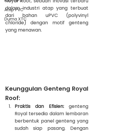
KJU-TIPS
Royal Roof, sebuah inovasi terbaru 
dalam industri atap yang terbuat 
Atap PVC
dari bahan uPVC (polyvinyl 
Duma XTC
chloride) dengan motif genteng 
yang menawan.
Keunggulan Genteng Royal 
Roof:
Praktis dan Efisien:
 genteng 
Royal tersedia dalam lembaran 
berbentuk panel genteng yang 
sudah siap pasang. Dengan 