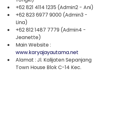
+62 821 4114 1235 (Admin2 - Ani)
+62 823 6977 9000 (Admin3 - 
Lina)
+62 812 1487 7779 (Admin4 - 
Jeanette)
Main Website : 
www.karyajayautama.net
Alamat : Jl. Kalijaten Sepanjang 
Town House Blok C-14 Kec. 
Taman Kab. Sidoarjo
Genteng uPVC
See All
Recent Posts